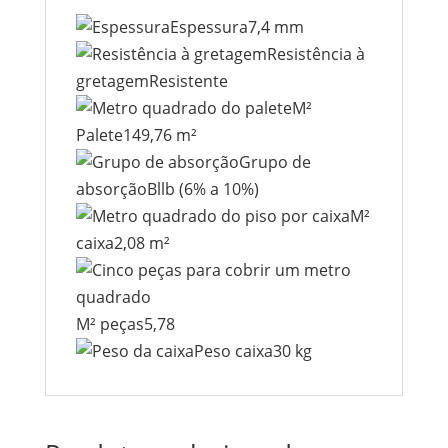
Espessura7,4 mm
Resistência à
gretagemResistente
M²
Palete149,76 m²
Grupo de
absorçãoBllb (6% a 10%)
M²
caixa2,08 m²
M² peças5,78
Peso caixa30 kg