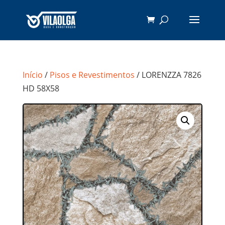
Início
/
Pisos e Revestimentos
/ LORENZZA 7826
HD 58X58