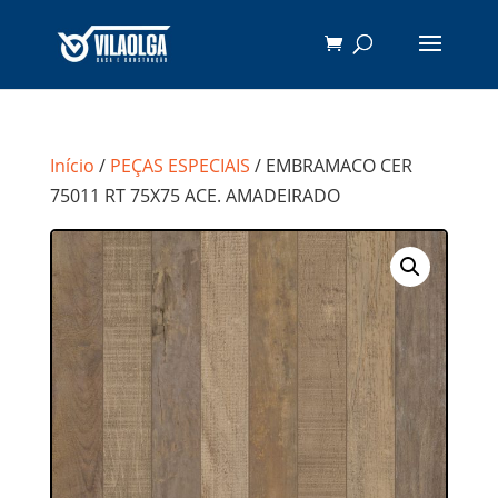
Início
/
PEÇAS ESPECIAIS
/ EMBRAMACO CER
75011 RT 75X75 ACE. AMADEIRADO